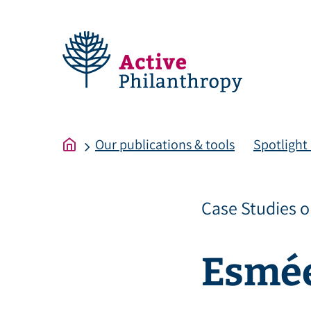
Zum
Inhalt
springen
Our publications & tools
Spotlight
Case Studies 
Esmée