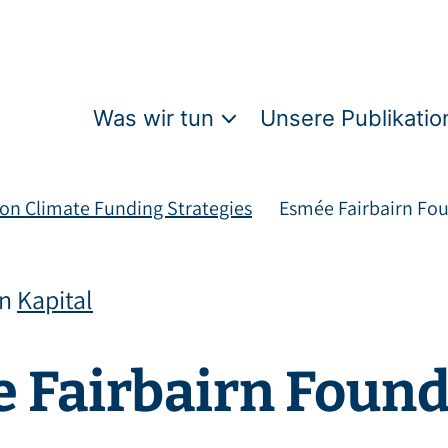
Was wir tun
Unsere Publikatio
 on Climate Funding Strategies
Esmée Fairbairn Fo
on
Kapital
 Fairbairn Found