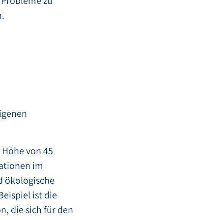
e Probleme zu
n.
eigenen
n Höhe von 45
sationen im
nd ökologische
eispiel ist die
n, die sich für den